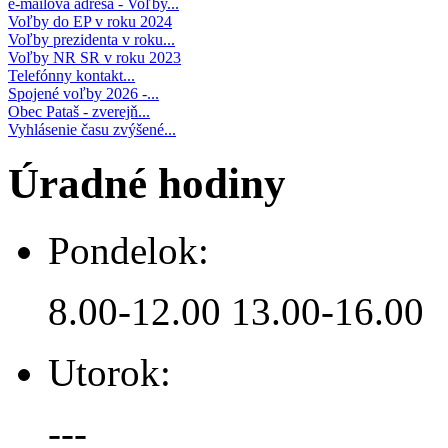
e-mailová adresa - Voľby...
Voľby do EP v roku 2024
Voľby prezidenta v roku...
Voľby NR SR v roku 2023
Telefónny kontakt...
Spojené voľby 2026 -...
Obec Pataš - zverejň...
Vyhlásenie času zvýšené...
Úradné hodiny
Pondelok:
8.00-12.00 13.00-16.00
Utorok:
---