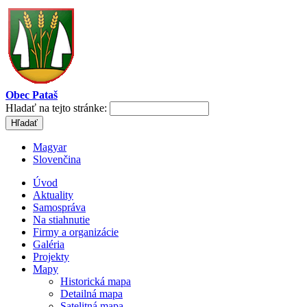
Obec Pataš
Hladať na tejto stránke:
Magyar
Slovenčina
Úvod
Aktuality
Samospráva
Na stiahnutie
Firmy a organizácie
Galéria
Projekty
Mapy
Historická mapa
Detailná mapa
Satelitná mapa