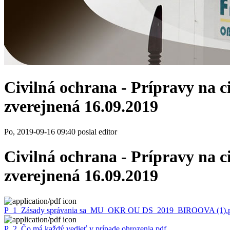
Civilná ochrana - Prípravy na 
zverejnená 16.09.2019
Po, 2019-09-16 09:40 poslal editor
Civilná ochrana - Prípravy na 
zverejnená 16.09.2019
P_1_Zásady správania sa_MU_OKR OU DS_2019_BIROOVA (1).
P_2_Čo má každý vedieť v prípade ohrozenia.pdf