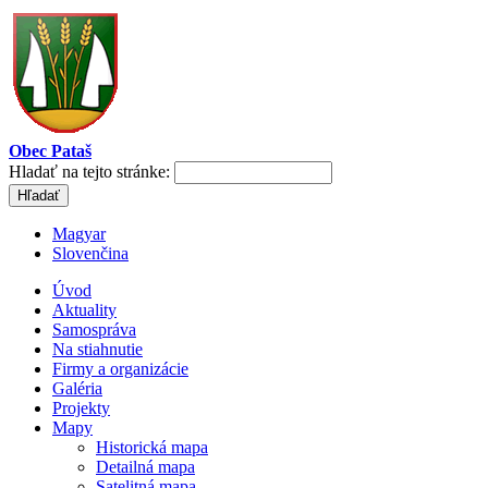
Obec Pataš
Hladať na tejto stránke:
Magyar
Slovenčina
Úvod
Aktuality
Samospráva
Na stiahnutie
Firmy a organizácie
Galéria
Projekty
Mapy
Historická mapa
Detailná mapa
Satelitná mapa