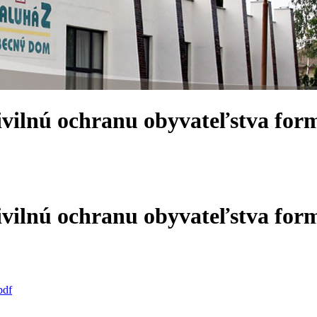
civilnú ochranu obyvateľstva for
civilnú ochranu obyvateľstva for
pdf