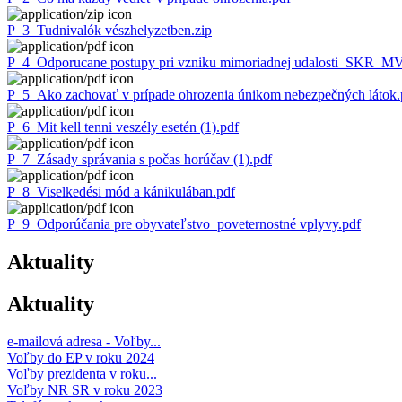
P_3_Tudnivalók vészhelyzetben.zip
P_4_Odporucane postupy pri vzniku mimoriadnej udalosti_SKR_M
P_5_Ako zachovať v prípade ohrozenia únikom nebezpečných látok.
P_6_Mit kell tenni veszély esetén (1).pdf
P_7_Zásady správania s počas horúčav (1).pdf
P_8_Viselkedési mód a kánikulában.pdf
P_9_Odporúčania pre obyvateľstvo_poveternostné vplyvy.pdf
Aktuality
Aktuality
e-mailová adresa - Voľby...
Voľby do EP v roku 2024
Voľby prezidenta v roku...
Voľby NR SR v roku 2023