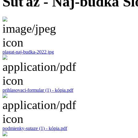
Súťaž - Naj-budka Sl
plagat-naj-budka-2022.jpg
prihlasovaci-formular (1) - kópia.pdf
podmienky-sutaze (1) - kópia.pdf