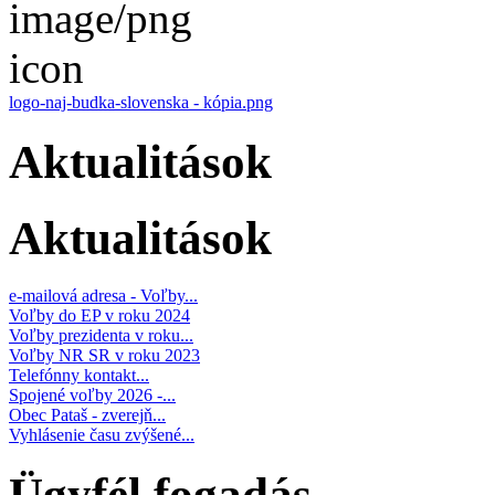
logo-naj-budka-slovenska - kópia.png
Aktualitások
Aktualitások
e-mailová adresa - Voľby...
Voľby do EP v roku 2024
Voľby prezidenta v roku...
Voľby NR SR v roku 2023
Telefónny kontakt...
Spojené voľby 2026 -...
Obec Pataš - zverejň...
Vyhlásenie času zvýšené...
Ügyfél fogadás