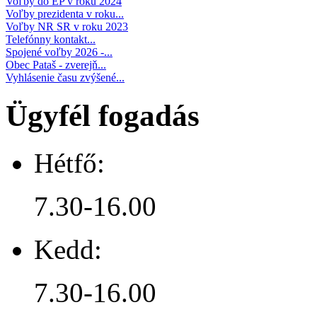
Voľby do EP v roku 2024
Voľby prezidenta v roku...
Voľby NR SR v roku 2023
Telefónny kontakt...
Spojené voľby 2026 -...
Obec Pataš - zverejň...
Vyhlásenie času zvýšené...
Ügyfél fogadás
Hétfő:
7.30-16.00
Kedd:
7.30-16.00