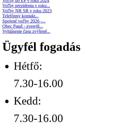
Voľby do EP v roku 2024
Voľby prezidenta v roku...
Voľby NR SR v roku 2023
Telefónny kontakt...
Spojené voľby 2026 -...
Obec Pataš - zverejň...
Vyhlásenie času zvýšené...
Ügyfél fogadás
Hétfő:
7.30-16.00
Kedd:
7.30-16.00