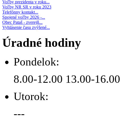
Voľby prezidenta v roku...
Voľby NR SR v roku 2023
Telefónny kontakt...
Spojené voľby 2026 -...
Obec Pataš - zverejň...
Vyhlásenie času zvýšené...
Úradné hodiny
Pondelok:
8.00-12.00 13.00-16.00
Utorok:
---