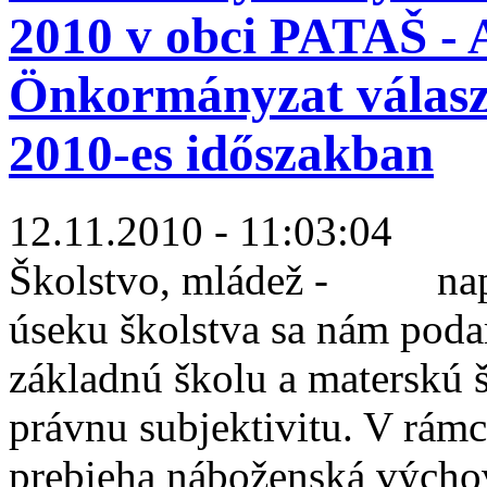
2010 v obci PATAŠ - A
Önkormányzat választ
2010-es időszakban
12.11.2010 - 11:03:04
Školstvo, mládež - napr
úseku školstva sa nám poda
základnú školu a materskú š
právnu subjektivitu. V rám
prebieha náboženská výchova